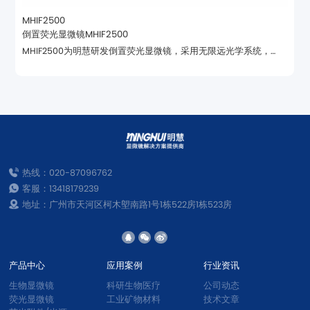
MHIF2500
倒置荧光显微镜MHIF2500
件，兼顾明场、相衬、荧光观测，适配细胞科研实验。
热线：020-87096762
客服：13418179239
地址：广州市天河区柯木塱南路1号1栋522房1栋523房
产品中心
应用案例
行业资讯
生物显微镜
科研生物医疗
公司动态
荧光显微镜
工业矿物材料
技术文章