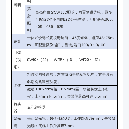
明
照明
405、485、525
明
镜筒
m，可配置摄像端口，目镜/端口 100/0：0/100
SW10×（22）、WF15×（16）、WF20×（12）
场）
驱动松紧调整功能；
调焦
程：上7mm下1.5mm，去限位最高可达18.5mm
五孔转换器
器
镜
光镜可实现工作距离187mm