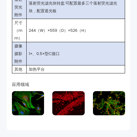
块，配置遮光板
附件
244（W）×559（D）×526（H）
m）
1×、0.5×型C接口
附件
其他
加热平台
应用领域