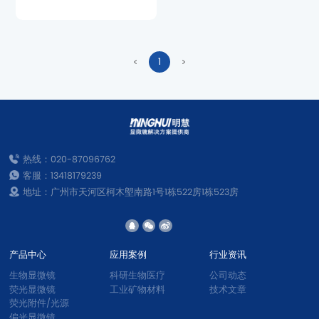
1
验需求。
热线：020-87096762
客服：13418179239
地址：广州市天河区柯木塱南路1号1栋522房1栋523房
产品中心
应用案例
行业资讯
生物显微镜
科研生物医疗
公司动态
荧光显微镜
工业矿物材料
技术文章
荧光附件/光源
偏光显微镜