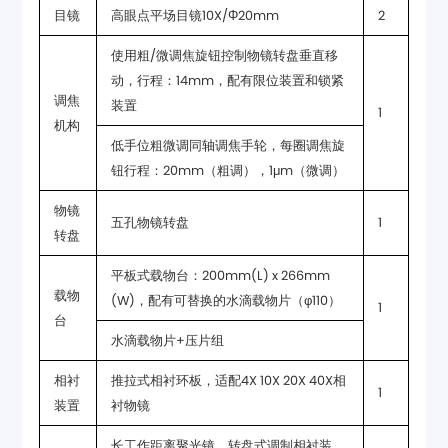
目镜
高眼点平场目镜10X/Φ20mm
2
装置
1
机构
钮行程：20mm（粗调），1μm（微调）
五孔物镜转盘
1
转盘
(W)，配有可替换的水滴载物片（φ110）
1
台
水滴载物片+压片组
1
装置
衬物镜