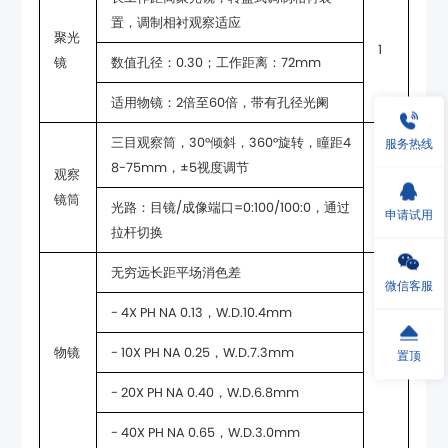
置，调制相衬观察适应
1
镜
数值孔径：0.30；工作距离：72mm
适用物镜：2倍至60倍，带有孔径光阑
服务热线
8-75mm，±5视度调节
1
镜筒
申请试用
拉杆切换
无穷远长距平场消色差
微信客服
- 4X PH NA 0.13，W.D.10.4mm
物镜
- 10X PH NA 0.25，W.D.7.3mm
1
置顶
- 20X PH NA 0.40，W.D.6.8mm
- 40X PH NA 0.65，W.D.3.0mm