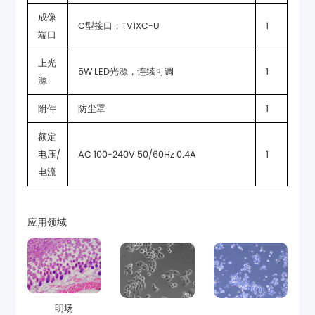
C型接口；TV1XC-U
1
端口
5W LED光源，连续可调
1
源
附件
防尘罩
1
AC 100-240V 50/60Hz 0.4A
1
电流
应用领域
明场