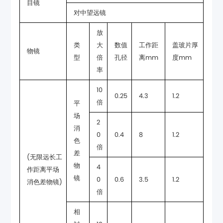
目镜
对中望远镜
物镜
型
孔径
离mm
度mm
率
0.25
4.3
1.2
倍
0.4
8
1.2
倍
镜
0.6
3.5
1.2
消色差物镜)
倍