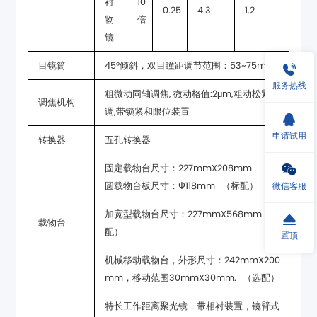
0.25
4.3
1.2
倍
镜
目镜筒
45°倾斜，双目瞳距调节范围：53~75mm
服务热线
调焦机构
调,带锁紧和限位装置
申请试用
转换器
五孔转换器
微信客服
圆载物台板尺寸：Ф118mm （标配）
载物台
配）
置顶
mm，移动范围30mmX30mm. （选配）