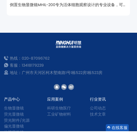
现明场、相衬、荧光多种功能扩展观察显微镜
热线：020-87096762
客服：13418179239
地址：广州市天河区柯木塱南路1号1栋522房1栋523房
产品中心
应用案例
行业资讯
生物显微镜
科研生物医疗
公司动态
荧光显微镜
工业矿物材料
技术文章
荧光附件/光源
偏光显微镜
在线客服
体视显微镜