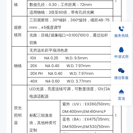
1
镜
数值孔径：0.30；工作距离：72mm
适用物镜：2倍至60倍，带有孔径光阑
mm，±5视度调节
1
镜筒
服务热线
切换
无穷远长距平场消色差
申请试用
·10X NA 0.25 W.D. 9.5mm
物镜
·20X NA 0.40 W.D. 7.97mm
1
·20X PH NA 0.40 W.D. 7.97mm
微信客服
·40X NA 0.60 W.D. 3.77mm
电源适配器
置顶
DM:400nm;EM:410nmLP
1
器
DM:500nm;EM:530/50nm
定制