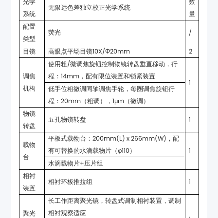
无限远色差独立校正光学系统
系统
量
荧光
/
类型
目镜
高眼点平场目镜10X/Φ20mm
2
程：14mm，配有限位装置和锁紧装置
1
机构
程：20mm（粗调），1μm（微调）
五孔物镜转盘
1
转盘
有可替换的水滴载物片（φ110）
1
台
水滴载物片+压片组
相衬环板推拉组
1
装置
相衬观察适应