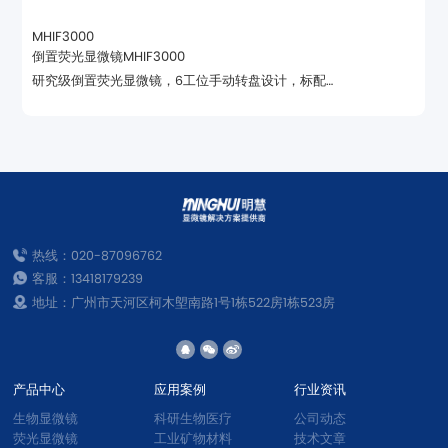
MHIF3000
倒置荧光显微镜MHIF3000
源，支持多色同步成像，性能对标进口设备。
热线：020-87096762
客服：13418179239
地址：广州市天河区柯木塱南路1号1栋522房1栋523房
产品中心
应用案例
行业资讯
生物显微镜
科研生物医疗
公司动态
荧光显微镜
工业矿物材料
技术文章