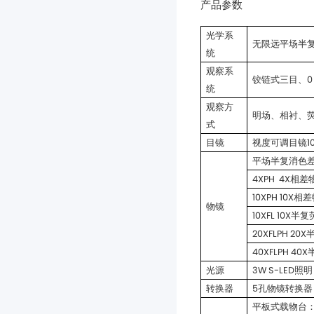
产品参数
无限远平场半
统
铰链式三目、0
统
明场、相衬、
式
目镜
视度可调目镜10
平场半复消色
4XPH 4X相差物镜
10XPH 10X相差物
物镜
10XFL 10X半复荧
20XFLPH 20X
40XFLPH 40X
光源
3W S-LED
转换器
5孔物镜转换器
平板式载物台：1