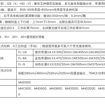
程：129（X）×83（Y)，兼容五种微型实验板，多孔板夹和载物台夹，带通用
aki板、载玻片、Φ35-65培养皿•Φ35mm培养皿等多种托架
，右手具有粗动松紧调整功能；微动0.002mm/格，0.2mm/圈
/圈，物镜转盘上下行程：上7mm下1.5mm，去限位最高可至18.5mm
值孔径0.3，工作距离75mm，去掉聚光镜可实现工作距离187mm
、10×、20×、40×通用相衬滑板
盘式结构，6工位转盘（手动）；根据需求最多可装六个荧光激发模块。
FL-UA
紫外带通UA EX:365/30nm DM:405nm EM:460/5
滤块
FL-BA
蓝色带通BA EX:470/30nm DM:505nm EM:535/3
FL-G
绿色长通G EX:530/30nm DM:565nm EM:575nmL
标配385nm/460nm/520nm/625nm四通道输出，75W大
MHD500
0