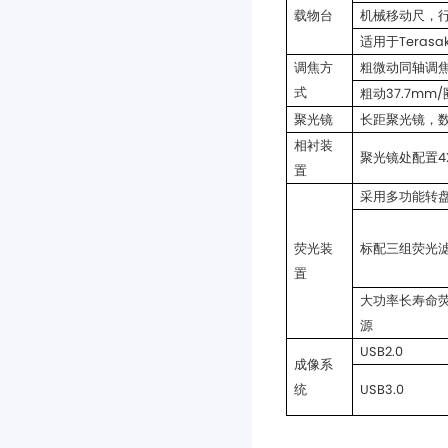
载物台
机械移动尺，行
适用于Teras
粗微动同轴调焦
式
粗动37.7mm
聚光镜
长距聚光镜，数
聚光镜处配置4X
置
采用多功能转
标配三组荧光
置
源
USB2.0
统
USB3.0