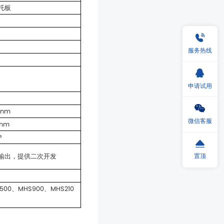
托板
服务热线
申请试用
0nm
微信客服
5nm
P
置顶
功率输出，提供二次开发