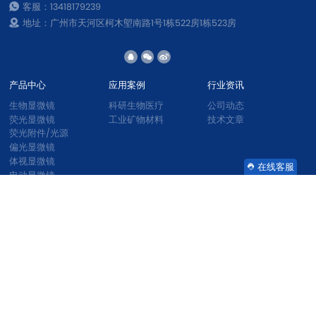
客服：13418179239
地址：广州市天河区柯木塱南路1号1栋522房1栋523房
产品中心
应用案例
行业资讯
生物显微镜
科研生物医疗
公司动态
荧光显微镜
工业矿物材料
技术文章
荧光附件/光源
偏光显微镜
体视显微镜
在线客服
电动显微镜
金相显微镜
显微镜相机
激光共聚焦显微镜
结构光光切显微镜
显微图像分析软件
显微镜配件
资料下载
联系我们
产品彩页
关于我们