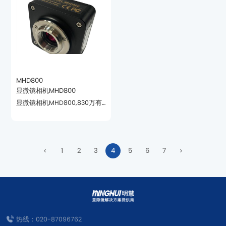
MHD800
显微镜相机MHD800
域。
1
2
3
4
5
6
7
热线：020-87096762