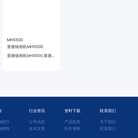
MHS500
MHD600
显微镜相机MHS500
显微镜相机MHD600
2.4μm像元尺寸
灵敏度以及超低噪声。
例
行业资讯
资料下载
联系我们
物医疗
公司动态
产品彩页
关于我们
物材料
技术文章
软件资料
联系我们