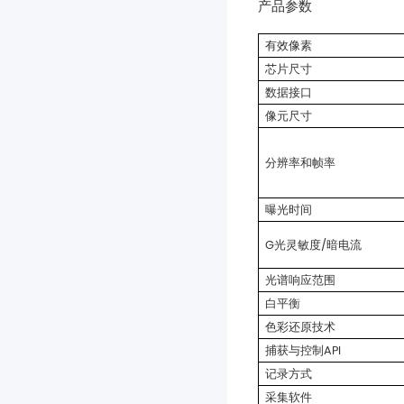
产品参数
有效像素
芯片尺寸
数据接口
像元尺寸
分辨率和帧率
曝光时间
G光灵敏度/暗电流
光谱响应范围
白平衡
色彩还原技术
捕获与控制API
记录方式
采集软件