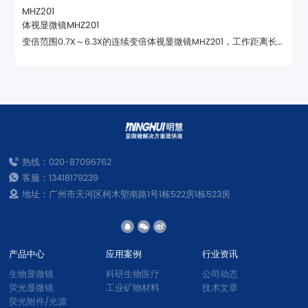
MHZ201
体视显微镜MHZ201
器，进行立体荧光观察。
热线：020-87096762
客服：13418179239
地址：广州市天河区柯木塱南路1号1栋522房1栋523房
产品中心
应用案例
行业资讯
生物显微镜
科研生物医疗
公司动态
荧光显微镜
工业矿物材料
技术文章
荧光附件/光源