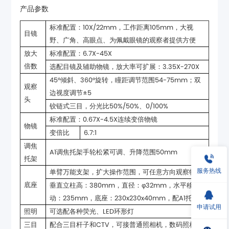
产品参数
目镜
野、广角、高眼点、为佩戴眼镜的观察者提供方便
标准配置：6.7X-45X
倍数
选配目镜及辅助物镜，放大率可扩展：3.35X-270X
边视度调节±5
头
铰链式三目，分光比50%/50%、0/100%
标准配置：0.67X-4.5X连续变倍物镜
物镜
变倍比
6.7:1
A1调焦托架手轮松紧可调、升降范围50mm
托架
服务热线
单臂万能支架，扩大操作范围，可任意方向观察物体
底座
动：235mm，底座：230x230x40mm，配A1托架
申请试用
照明
可选配各种荧光、LED环形灯