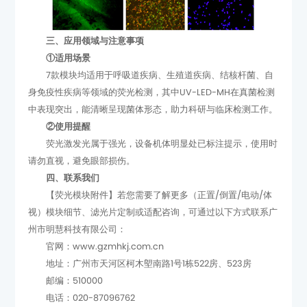
三、应用领域与注意事项
①适用场景
中表现突出，能清晰呈现菌体形态，助力科研与临床检测工作。
②使用提醒
请勿直视，避免眼部损伤。
四、联系我们
【荧光模块附件】
若您需要了解更多
视）
州市明慧科技有限公司：
官网：www.gzmhkj.com.cn
地址：广州市天河区柯木塱南路1号1栋522房、523房
邮编：510000
电话：020-87096762