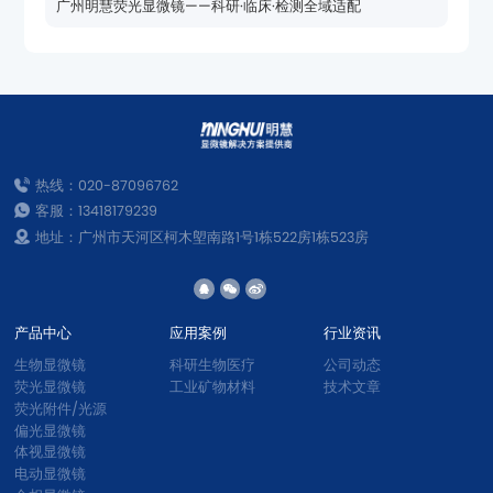
广州明慧荧光显微镜——科研·临床·检测全域适配
热线：020-87096762
客服：13418179239
地址：广州市天河区柯木塱南路1号1栋522房1栋523房
产品中心
应用案例
行业资讯
生物显微镜
科研生物医疗
公司动态
荧光显微镜
工业矿物材料
技术文章
荧光附件/光源
偏光显微镜
体视显微镜
电动显微镜